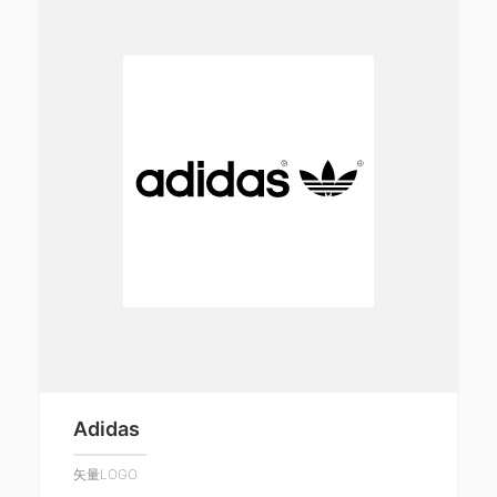
Adidas
矢量LOGO