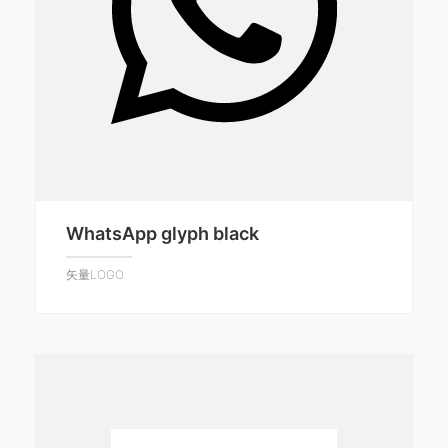
WhatsApp glyph black
矢量LOGO