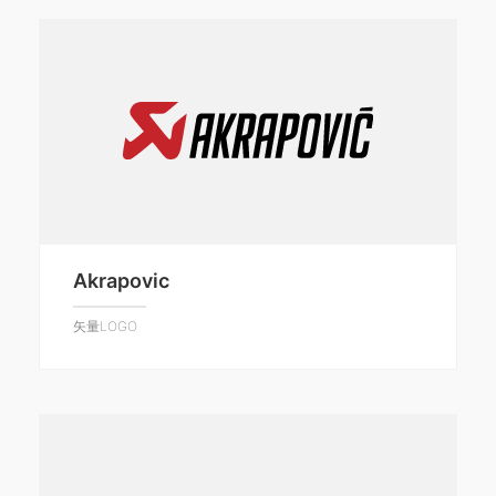
Akrapovic
矢量LOGO