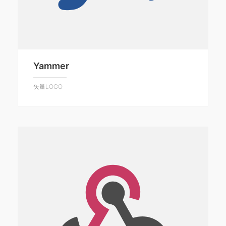
Yammer
矢量LOGO