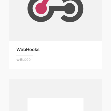
WebHooks
矢量LOGO