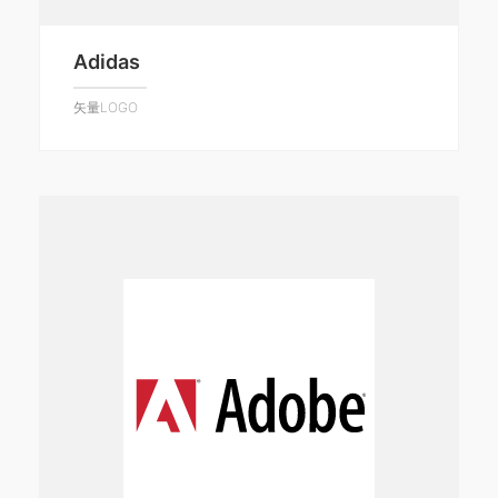
Adidas
矢量LOGO