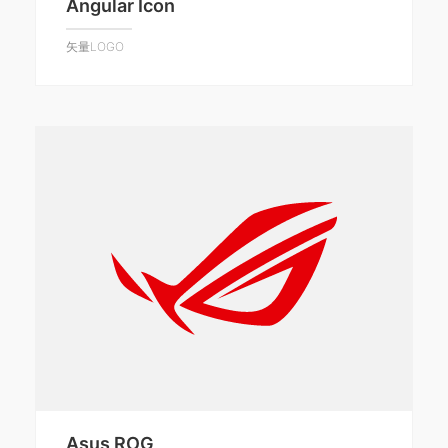
Angular Icon
矢量LOGO
Asus ROG