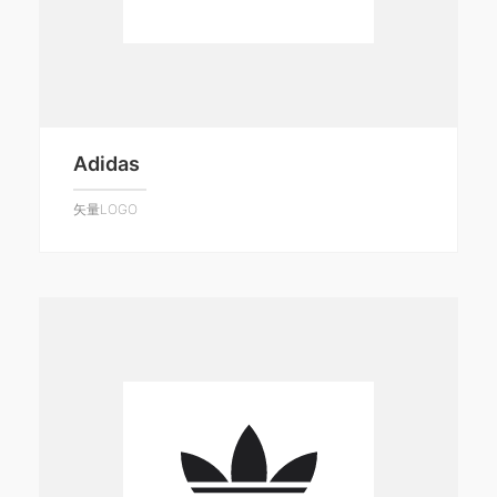
Adidas
矢量LOGO