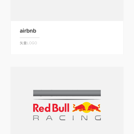
airbnb
矢量LOGO