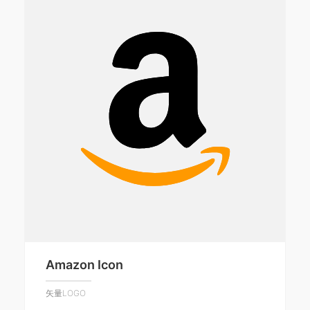
Amazon Icon
矢量LOGO