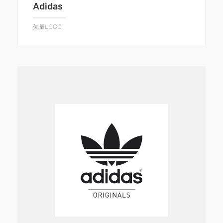
Adidas
矢量LOGO