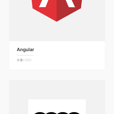
Angular
矢量LOGO