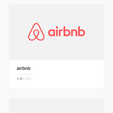
airbnb
矢量LOGO