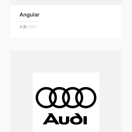
Angular
矢量LOGO