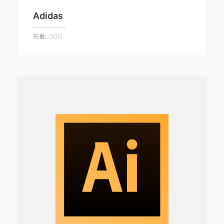
Adidas
矢量LOGO