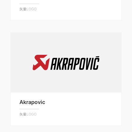
矢量LOGO
Akrapovic
矢量LOGO