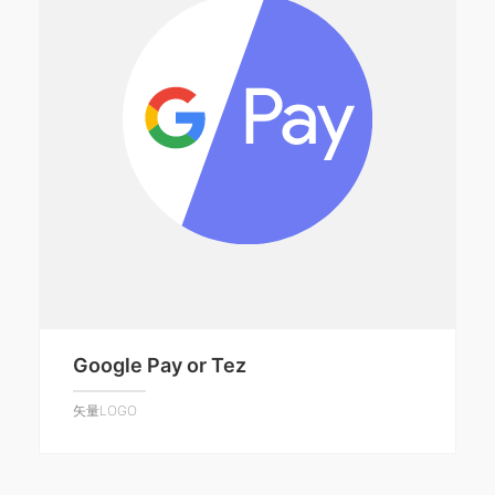
Google Pay or Tez
矢量LOGO