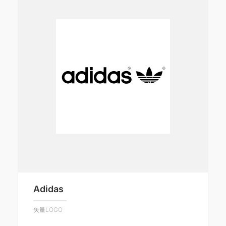
Adidas
矢量LOGO