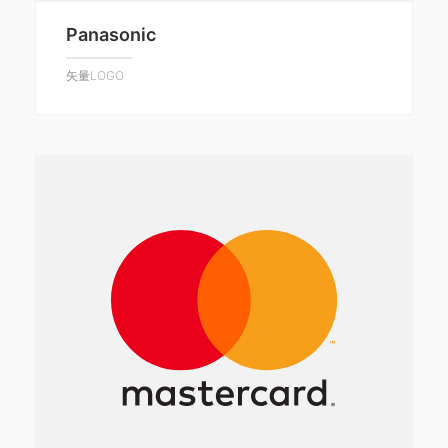
Panasonic
矢量LOGO