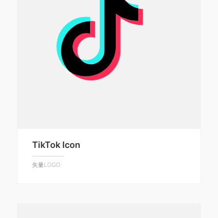
TikTok Icon
矢量LOGO