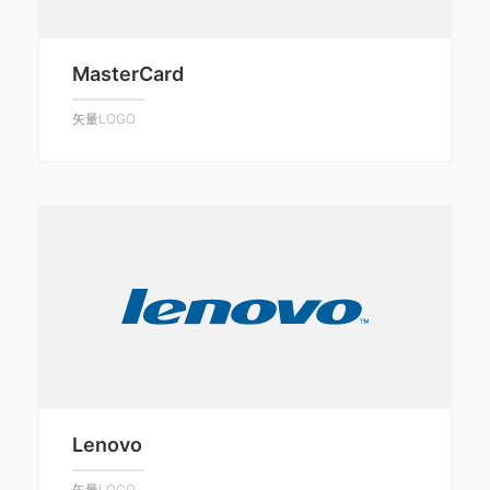
MasterCard
矢量LOGO
Lenovo
矢量LOGO