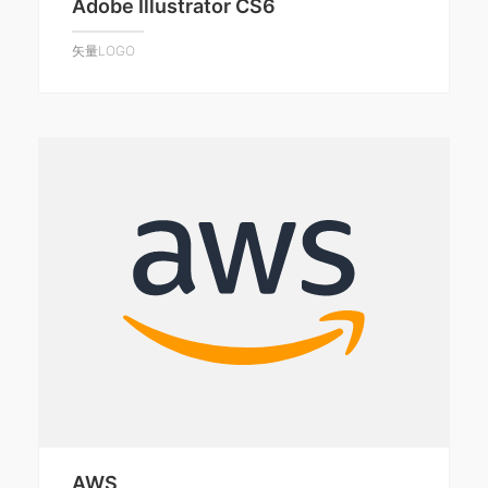
Adobe Illustrator CS6
矢量LOGO
AWS