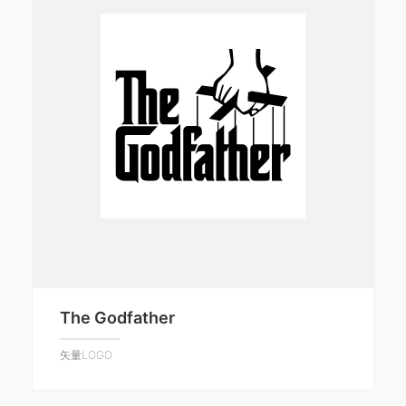
The Godfather
矢量LOGO