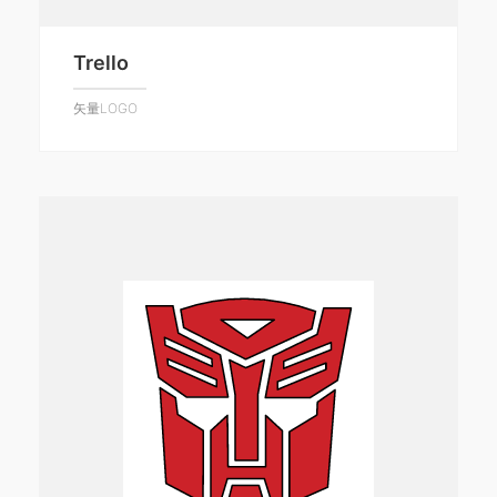
Trello
矢量LOGO