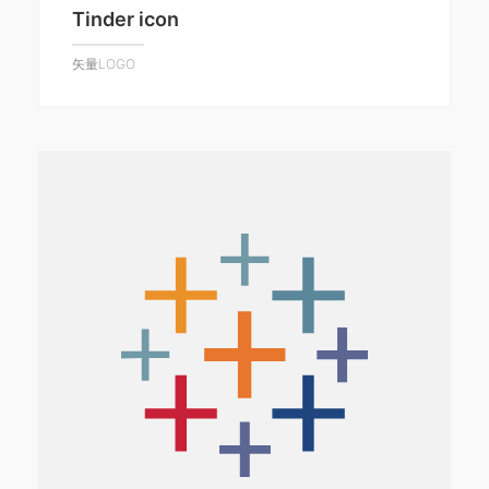
Tinder icon
矢量LOGO