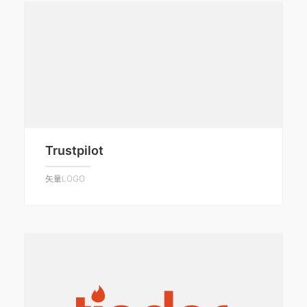
Trustpilot
矢量LOGO