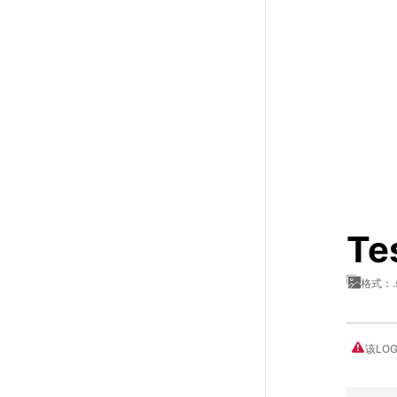
T
格式：.
该LO