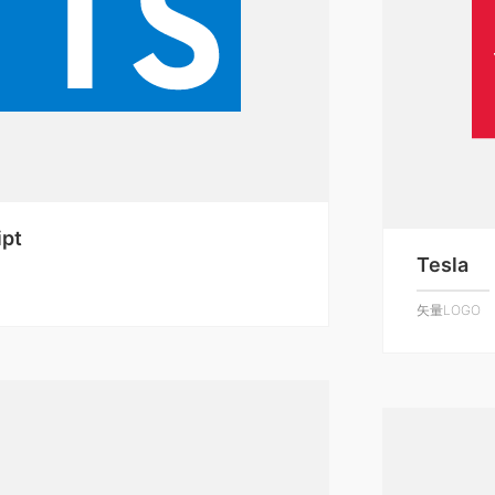
ipt
Tesla
矢量LOGO