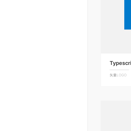
Typescr
矢量LOGO