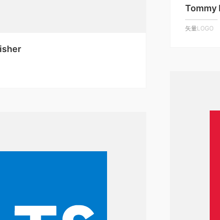
Tommy H
矢量LOGO
isher