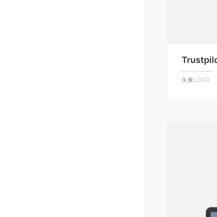
Trustpil
矢量LOGO