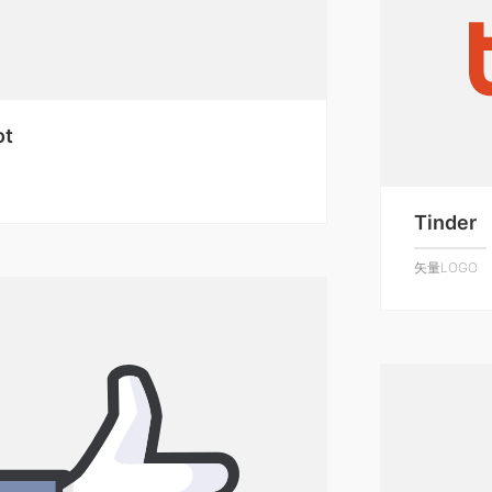
ot
Tinder
矢量LOGO