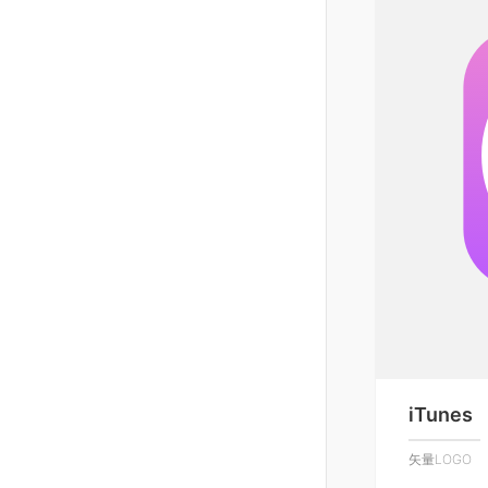
iTunes
矢量LOGO