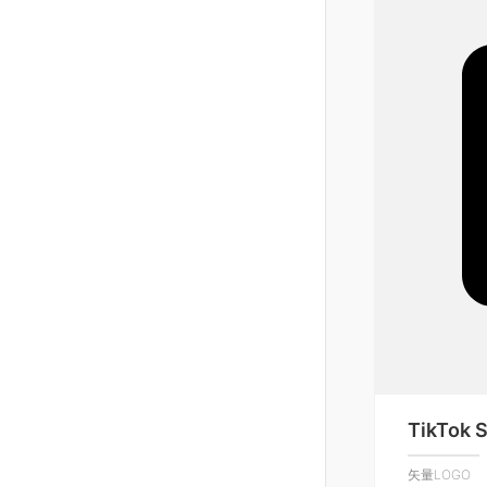
TikTok S
矢量LOGO