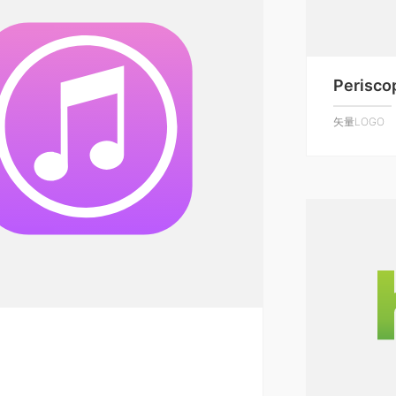
Perisco
矢量LOGO