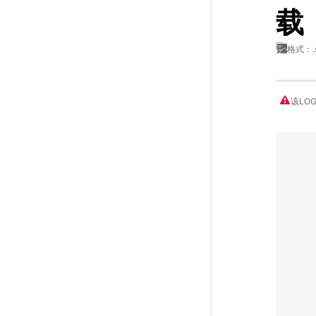
载
格式：.
该LO