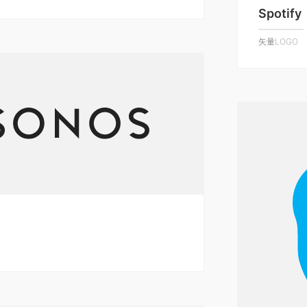
Spotify
矢量LOGO