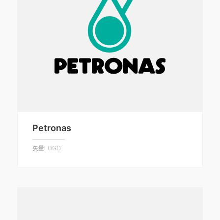
Petronas
矢量LOGO