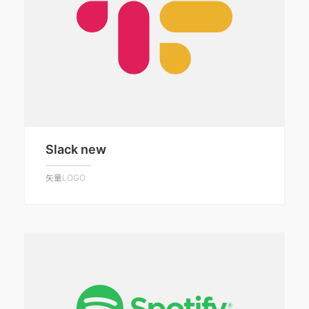
Slack new
矢量LOGO