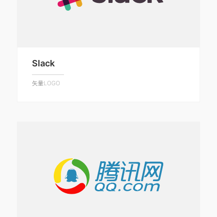
Slack
矢量LOGO