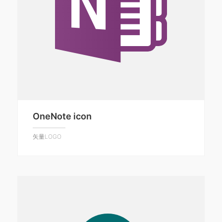
OneNote icon
矢量LOGO