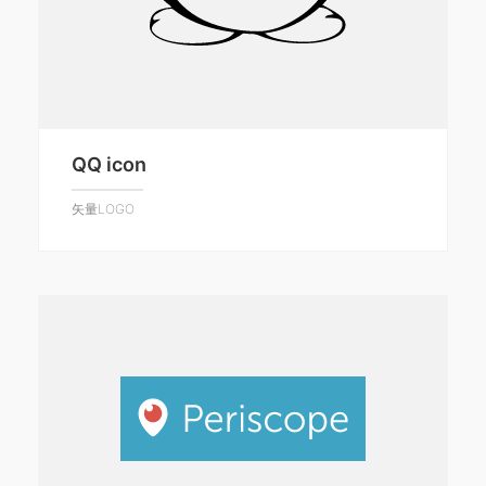
QQ icon
矢量LOGO