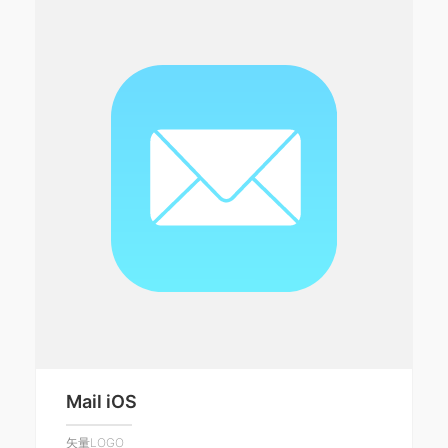
Mail iOS
矢量LOGO