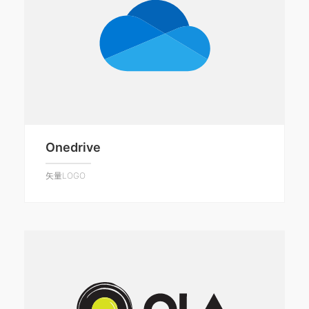
Onedrive
矢量LOGO