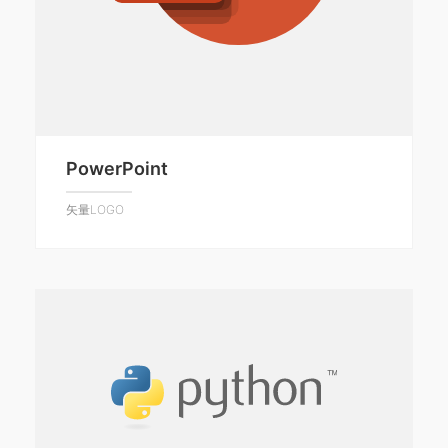
PowerPoint
矢量LOGO