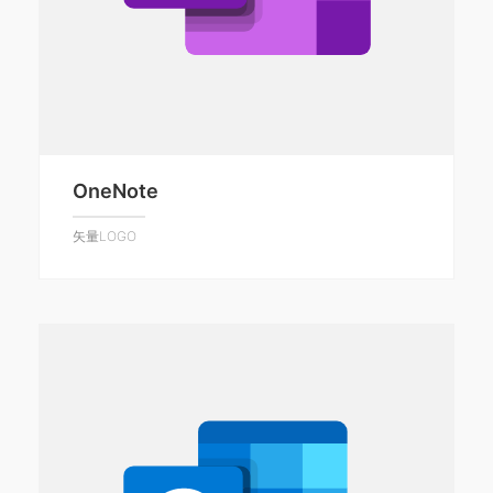
OneNote
矢量LOGO