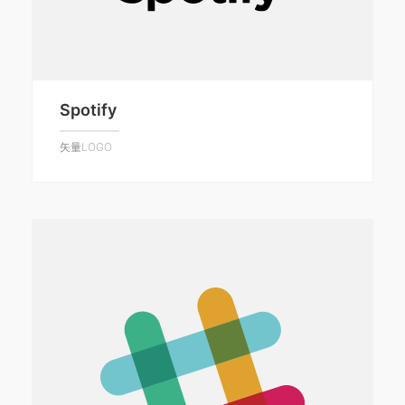
Spotify
矢量LOGO