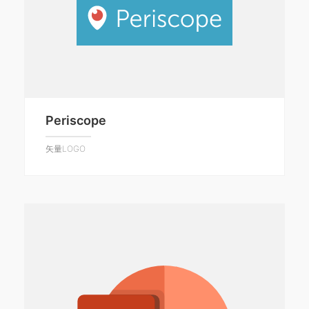
Periscope
矢量LOGO