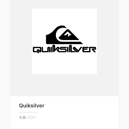
Quiksilver
矢量LOGO