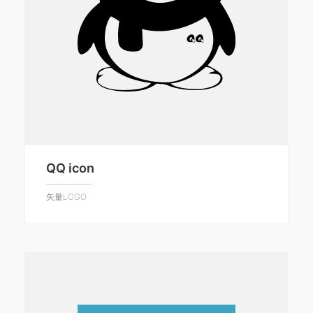
QQ icon
矢量LOGO