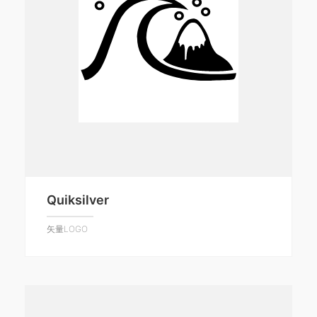
Quiksilver
矢量LOGO