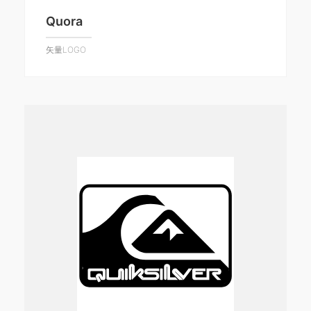
Quora
矢量LOGO