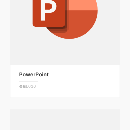
PowerPoint
矢量LOGO