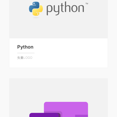
Python
矢量LOGO