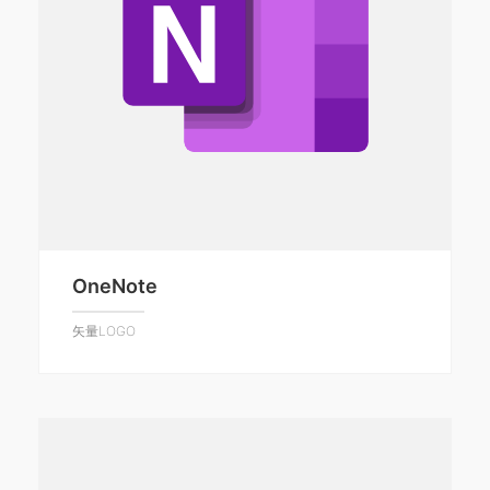
OneNote
矢量LOGO