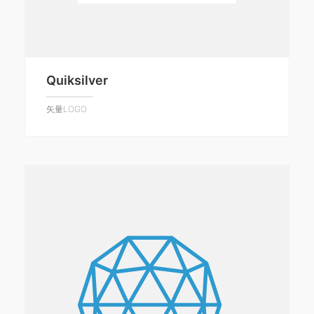
Quiksilver
矢量LOGO