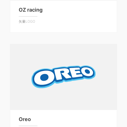
OZ racing
矢量LOGO
Oreo