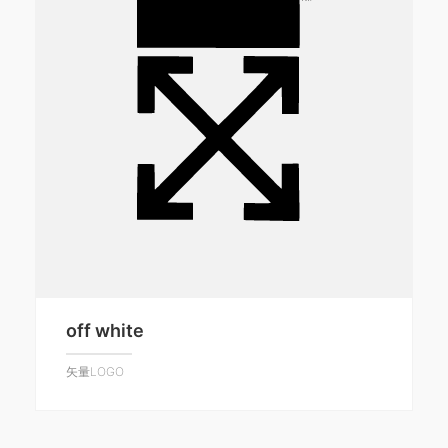
off white
矢量LOGO