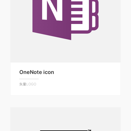
OneNote icon
矢量LOGO