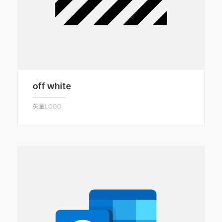
off white
矢量LOGO