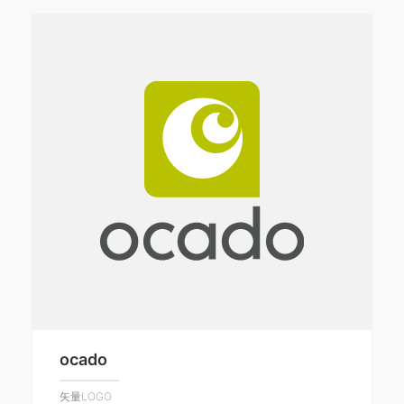
ocado
矢量LOGO