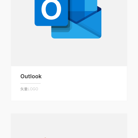
Outlook
矢量LOGO