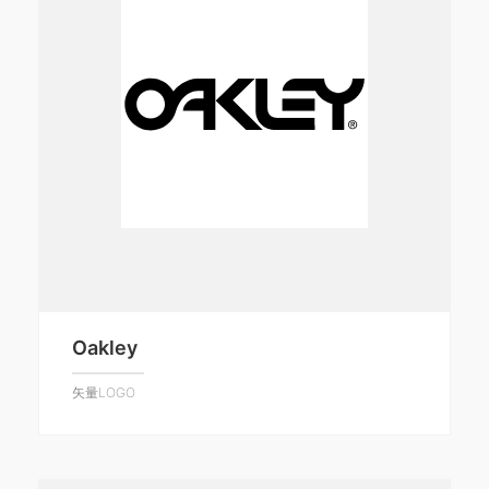
Oakley
矢量LOGO