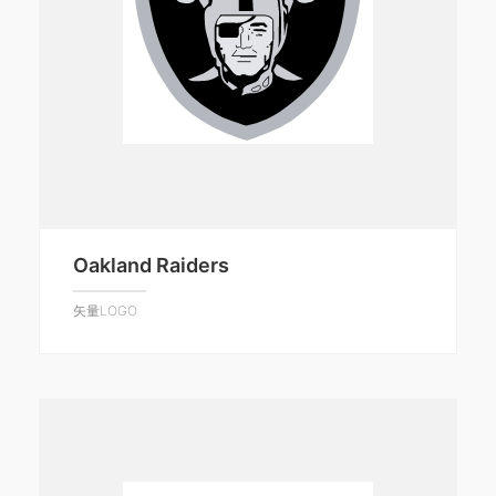
Oakland Raiders
矢量LOGO