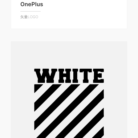
OnePlus
矢量LOGO