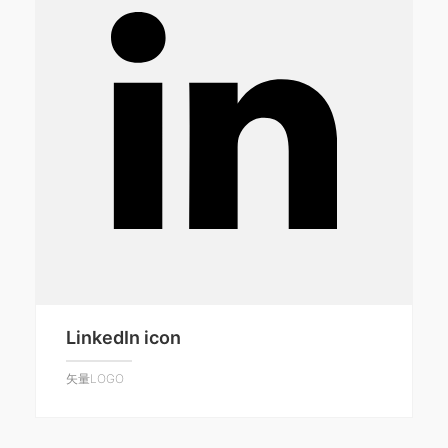
LinkedIn icon
矢量LOGO