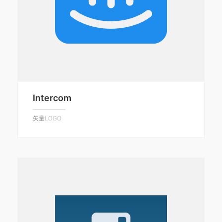
Intercom
矢量LOGO