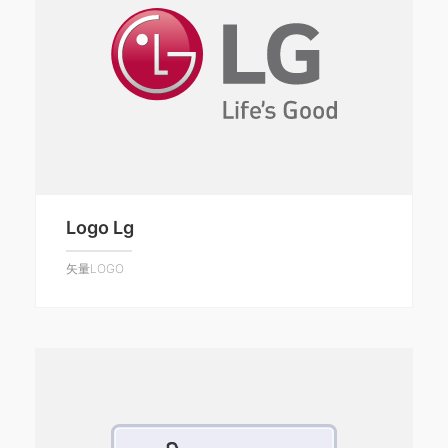
Logo Lg
矢量LOGO