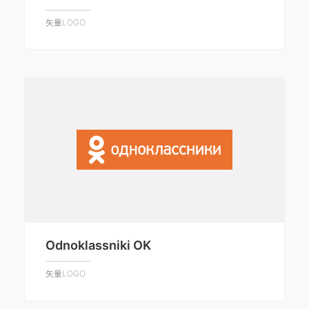
矢量LOGO
Odnoklassniki OK
矢量LOGO