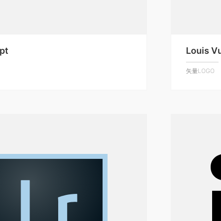
pt
Louis V
矢量LOGO