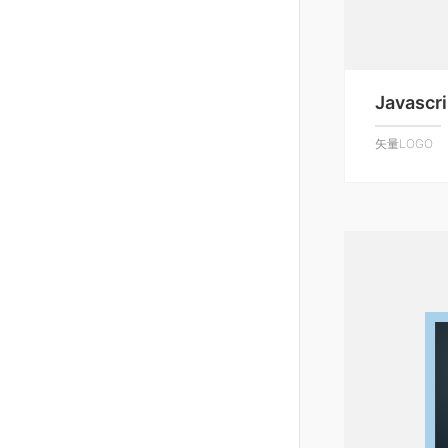
Javascri
矢量LOGO