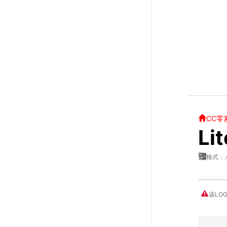
CC零
Li
格式：.
该LO