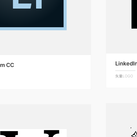
LinkedIn
om CC
矢量LOGO