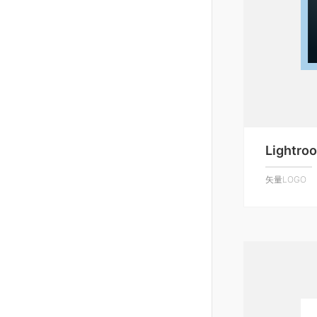
Lightro
矢量LOGO