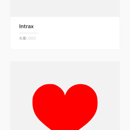
Intrax
矢量LOGO