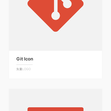
Git Icon
矢量LOGO