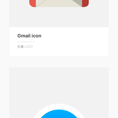
Gmail icon
矢量LOGO