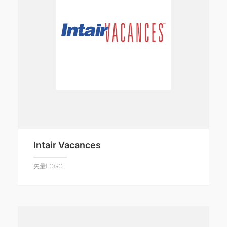
Intair Vacances
矢量LOGO