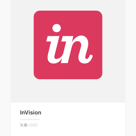
InVision
矢量LOGO