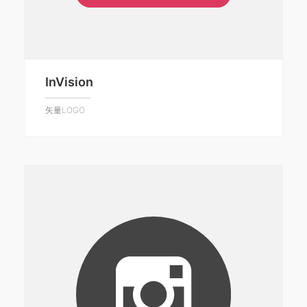
InVision
矢量LOGO