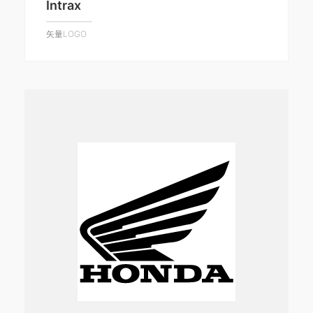
Intrax
矢量LOGO