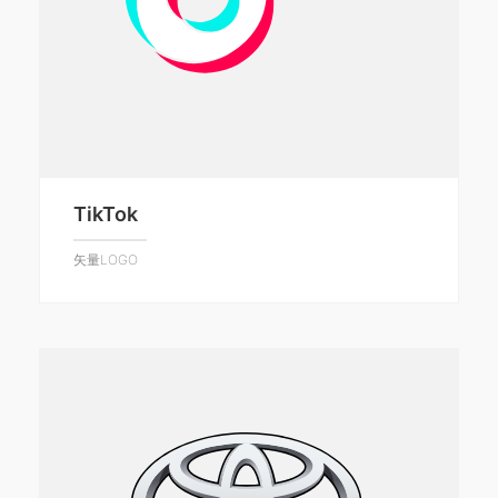
TikTok
矢量LOGO