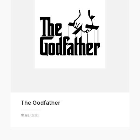
The Godfather
矢量LOGO