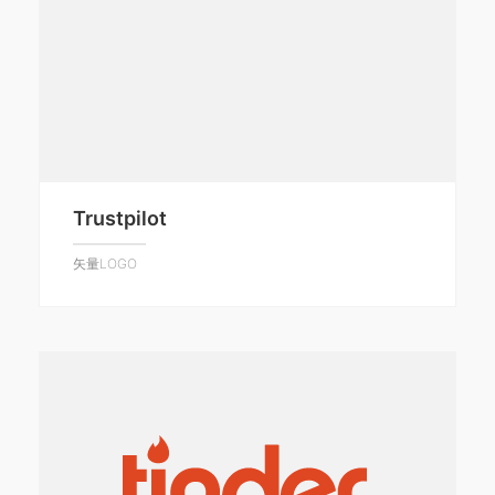
Trustpilot
矢量LOGO