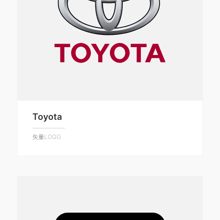
Toyota
矢量LOGO