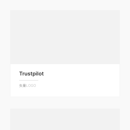
Trustpilot
矢量LOGO