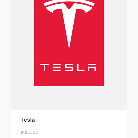
Tesla
矢量LOGO