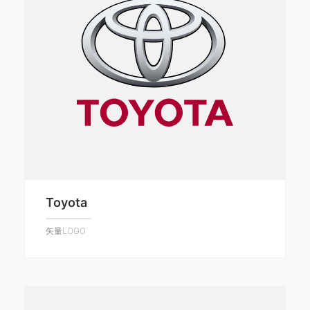
Toyota
矢量LOGO