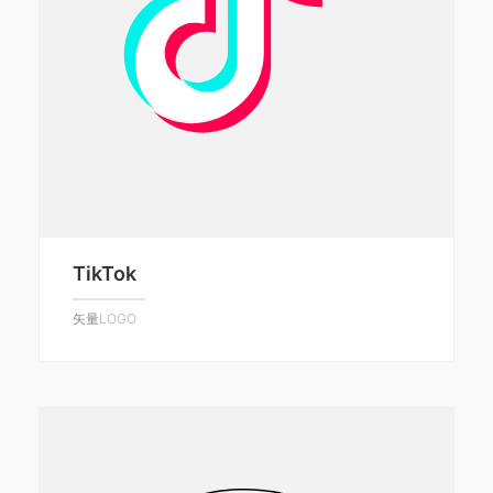
TikTok
矢量LOGO