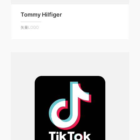
Tommy Hilfiger
矢量LOGO