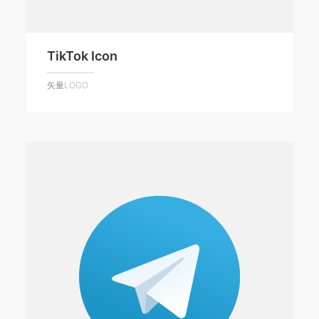
TikTok Icon
矢量LOGO