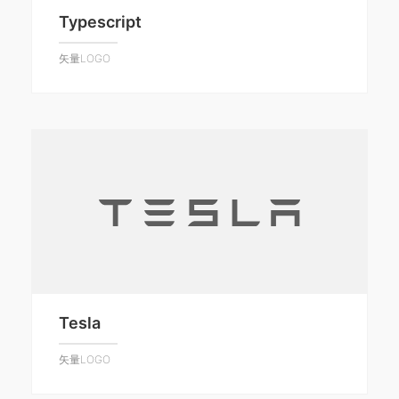
Typescript
矢量LOGO
Tesla
矢量LOGO