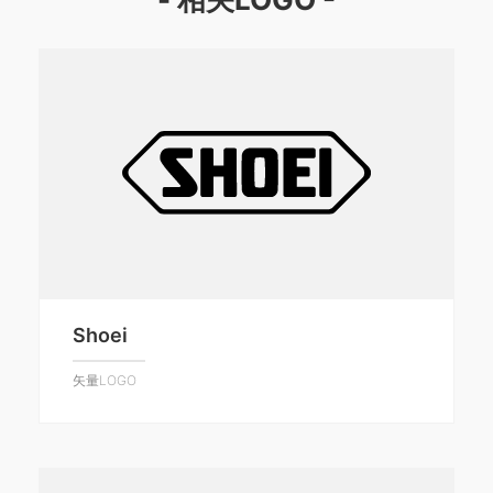
Shoei
矢量LOGO