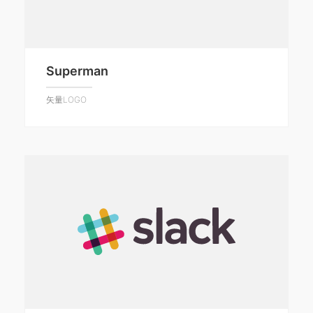
Superman
矢量LOGO