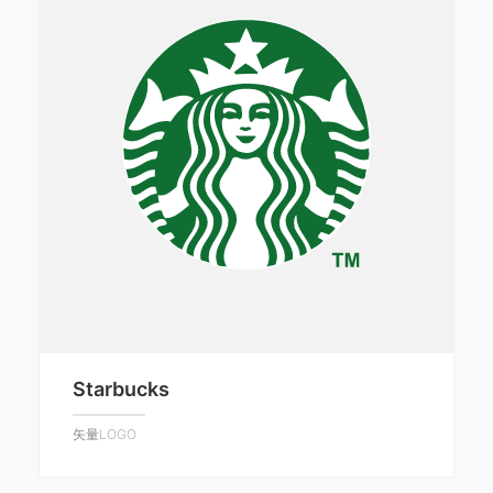
Starbucks
矢量LOGO