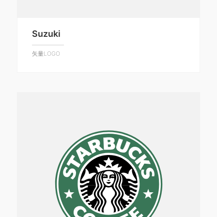
Suzuki
矢量LOGO