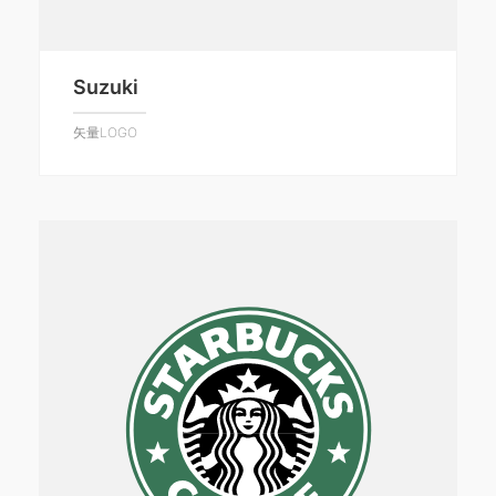
Suzuki
矢量LOGO