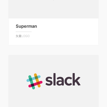
Superman
矢量LOGO