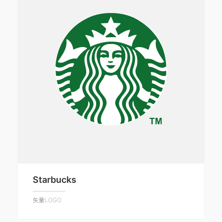
Starbucks
矢量LOGO