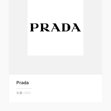
Prada
矢量LOGO