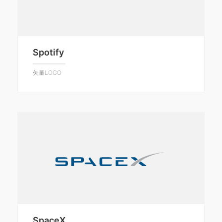
Spotify
矢量LOGO
SpaceX