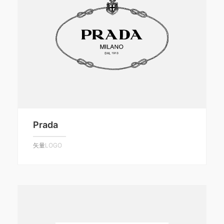
Prada
矢量LOGO