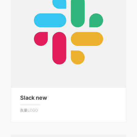
Slack new
矢量LOGO