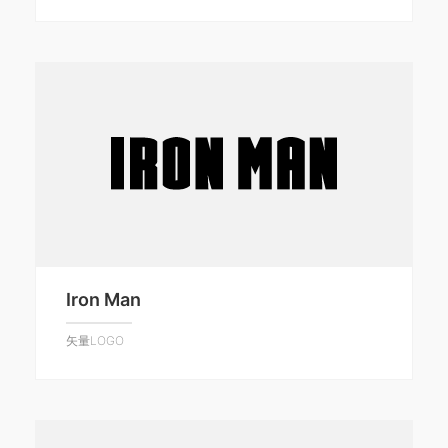
Iron Man
矢量LOGO