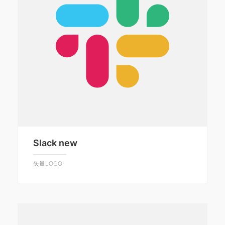
Slack new
矢量LOGO