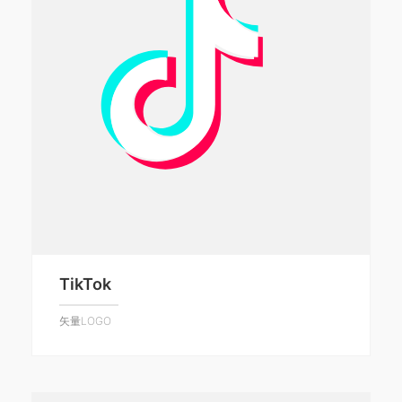
TikTok
矢量LOGO