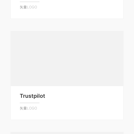
矢量LOGO
Trustpilot
矢量LOGO