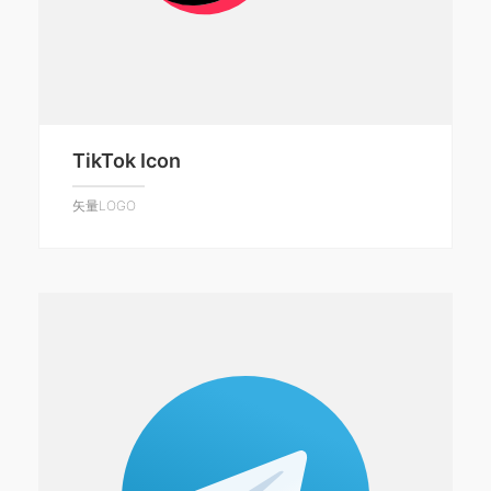
TikTok Icon
矢量LOGO