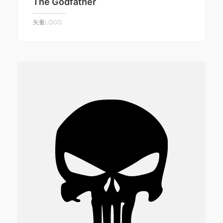
The Godfather
矢量LOGO