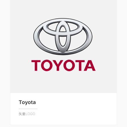
Toyota
矢量LOGO