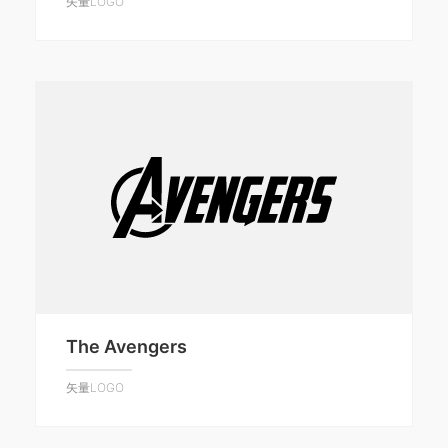
矢量LOGO
The Avengers
矢量LOGO