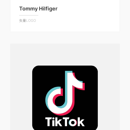
Tommy Hilfiger
矢量LOGO