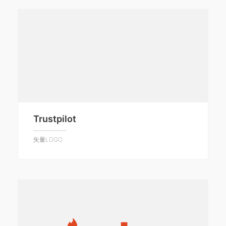
Trustpilot
矢量LOGO