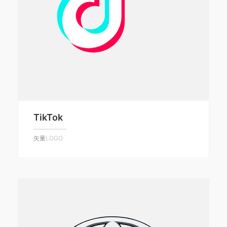
TikTok
矢量LOGO