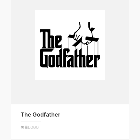
The Godfather
矢量LOGO