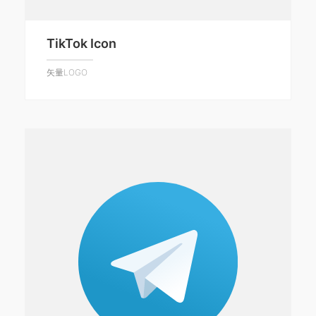
TikTok Icon
矢量LOGO