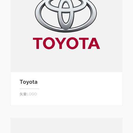
Toyota
矢量LOGO