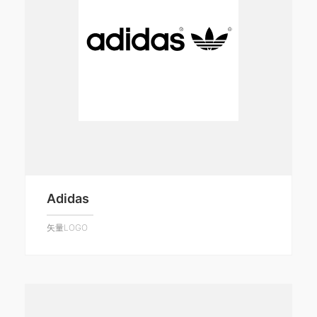
Adidas
矢量LOGO