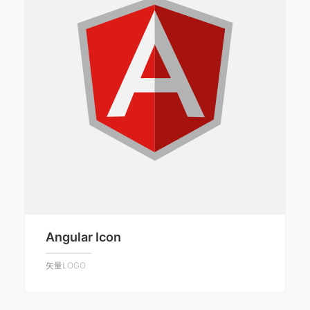
Angular Icon
矢量LOGO