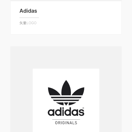
Adidas
矢量LOGO