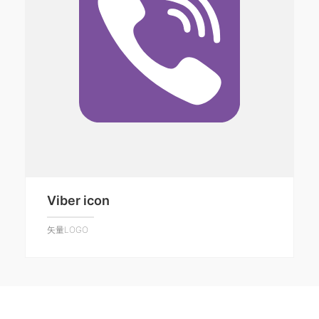
Viber icon
矢量LOGO