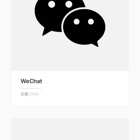
WeChat
矢量LOGO