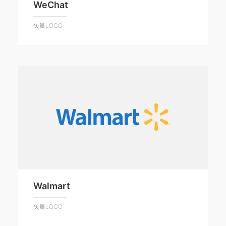
WeChat
矢量LOGO
Walmart
矢量LOGO