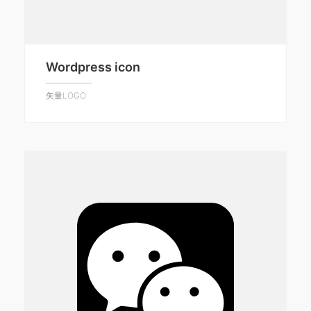
Wordpress icon
矢量LOGO