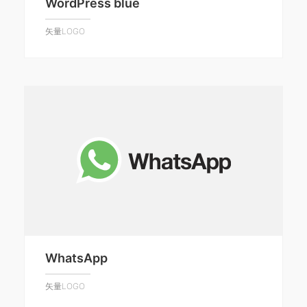
WordPress blue
矢量LOGO
WhatsApp
矢量LOGO