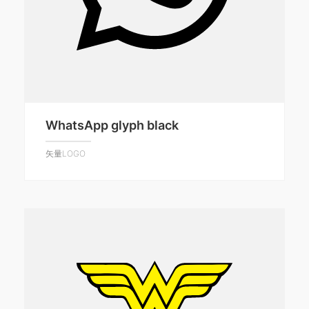
WhatsApp glyph black
矢量LOGO