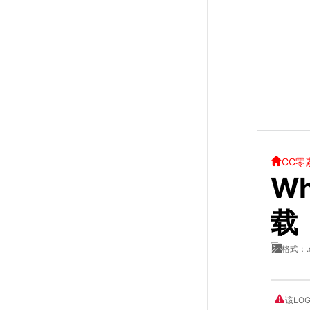
CC零
Wh
载
格式：.
该LO