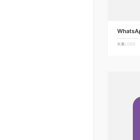
WhatsAp
矢量LOGO