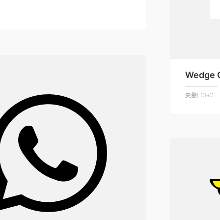
Wedge 
矢量LOGO