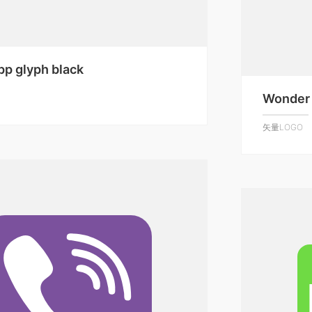
p glyph black
Wonder
矢量LOGO