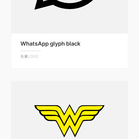
WhatsApp glyph black
矢量LOGO