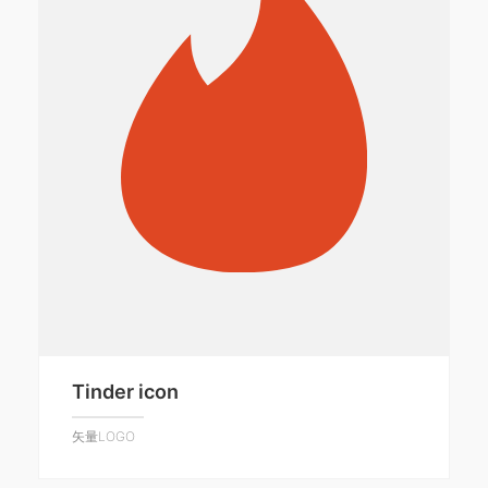
Tinder icon
矢量LOGO