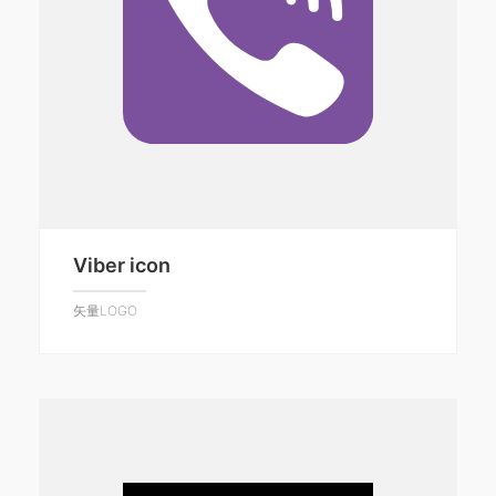
Viber icon
矢量LOGO