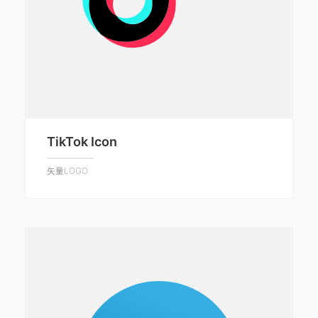
TikTok Icon
矢量LOGO