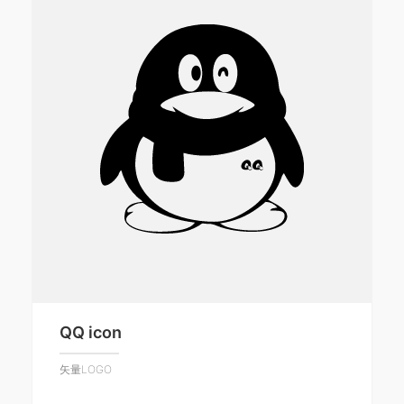
QQ icon
矢量LOGO