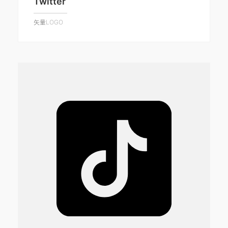
Twitter
矢量LOGO