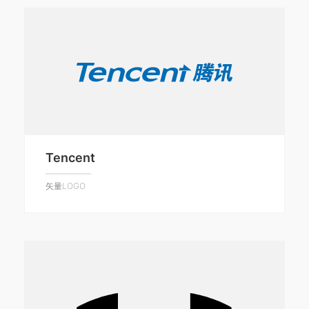
Tencent
矢量LOGO