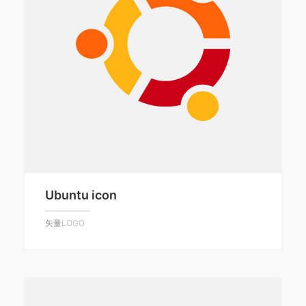
Ubuntu icon
矢量LOGO