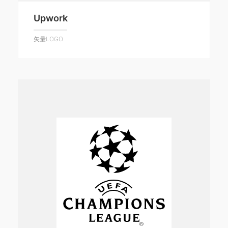
Upwork
矢量LOGO