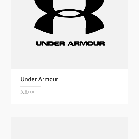
Under Armour
矢量LOGO