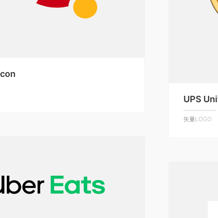
icon
UPS Uni
矢量LOGO