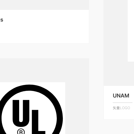
ts
UNAM
矢量LOGO