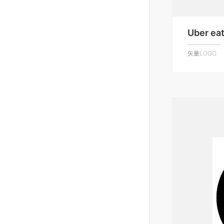
Uber ea
矢量LOGO