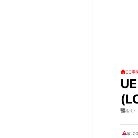
CC零
UE
(L
格式：.
该LO