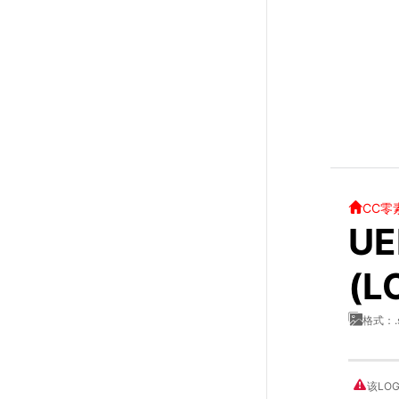
CC零
UE
(L
格式：.
该LO