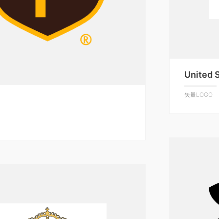
United 
矢量LOGO