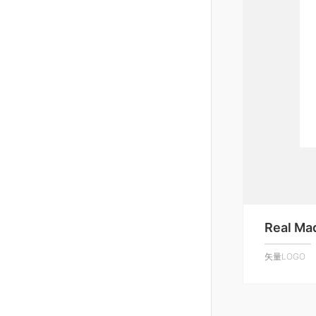
Real Mad
矢量LOGO