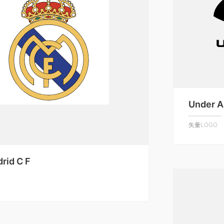
Under 
矢量LOGO
rid C F