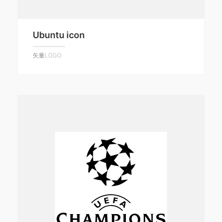
Ubuntu icon
矢量LOGO