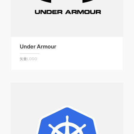
Under Armour
矢量LOGO