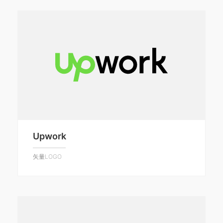
Upwork
矢量LOGO