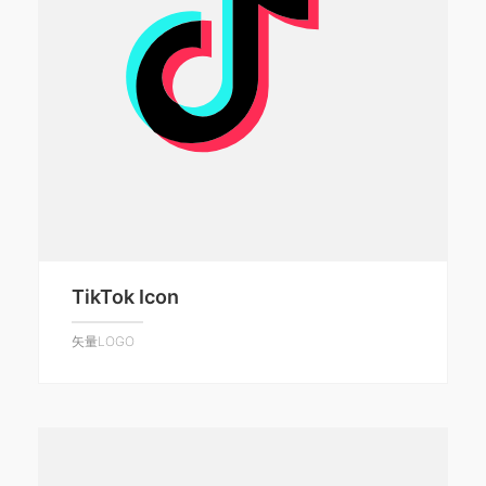
TikTok Icon
矢量LOGO