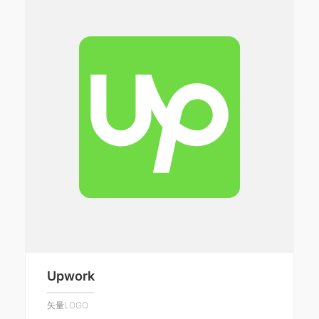
Upwork
矢量LOGO