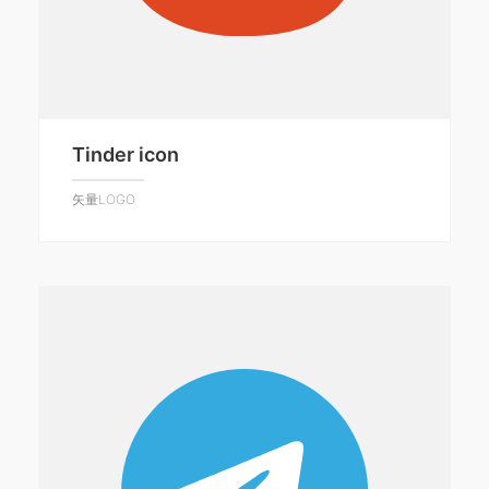
Tinder icon
矢量LOGO