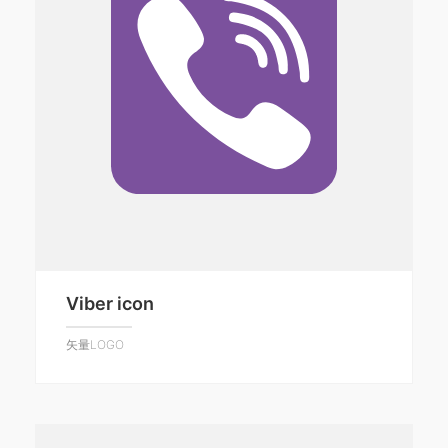
Viber icon
矢量LOGO