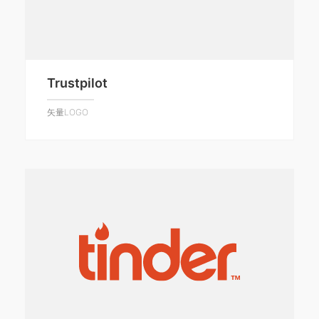
Trustpilot
矢量LOGO