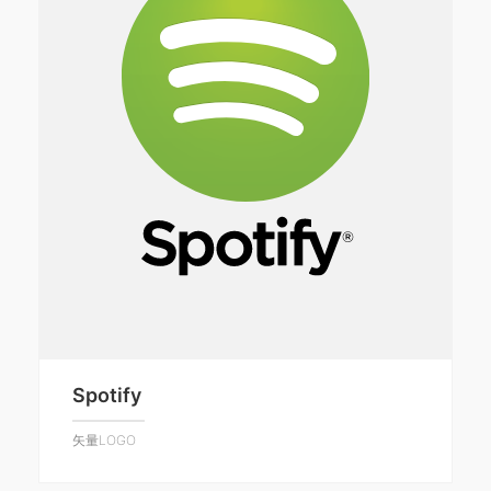
Spotify
矢量LOGO