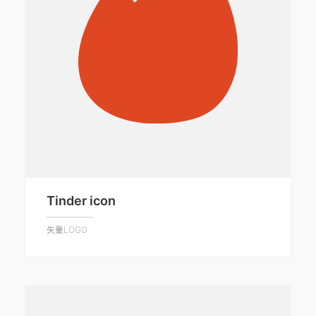
Tinder icon
矢量LOGO