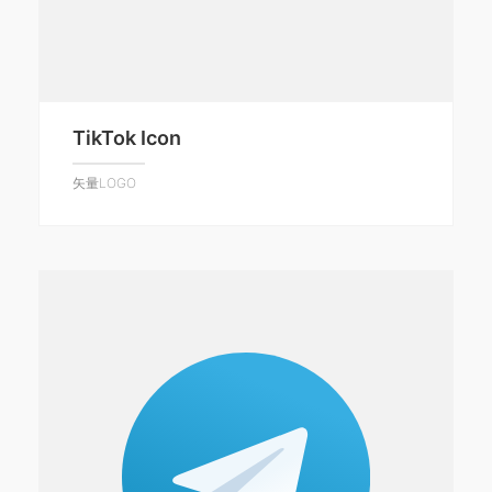
TikTok Icon
矢量LOGO