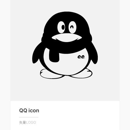
QQ icon
矢量LOGO