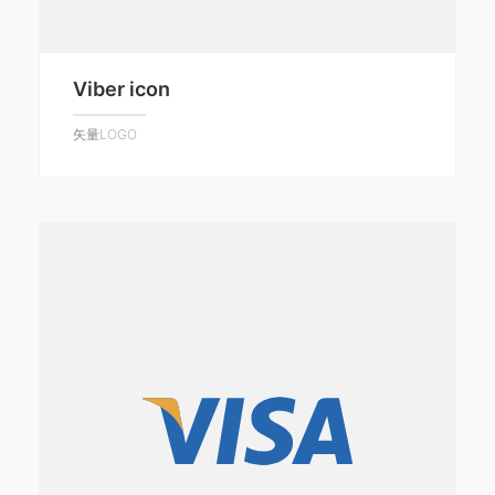
Viber icon
矢量LOGO