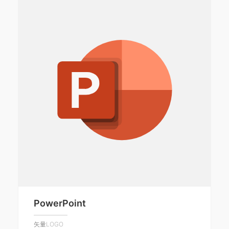
PowerPoint
矢量LOGO