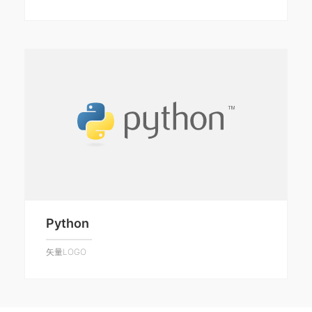
Python
矢量LOGO