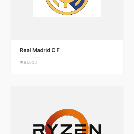
Real Madrid C F
矢量LOGO