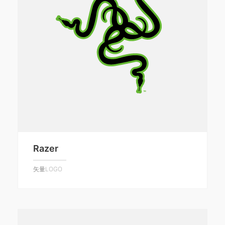
Razer
矢量LOGO