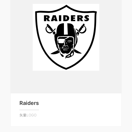
Raiders
矢量LOGO