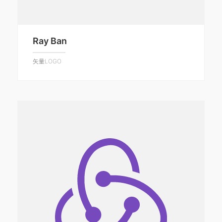
Ray Ban
矢量LOGO