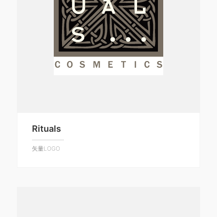
Rituals
矢量LOGO