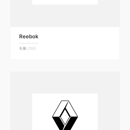
Reebok
矢量LOGO