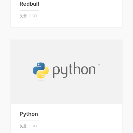
Redbull
矢量LOGO
Python
矢量LOGO