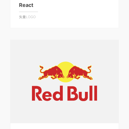
React
矢量LOGO