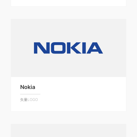
Nokia
矢量LOGO