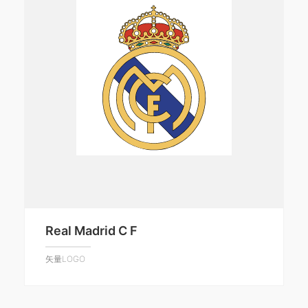
Real Madrid C F
矢量LOGO