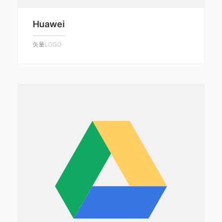
Huawei
矢量LOGO