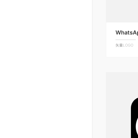
WhatsA
矢量LOGO