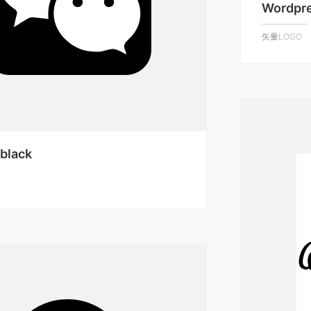
Wordpre
矢量LOGO
black