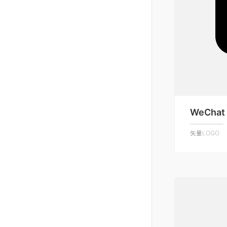
WeChat 
矢量LOGO