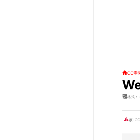
CC零
W
格式：.
该LO