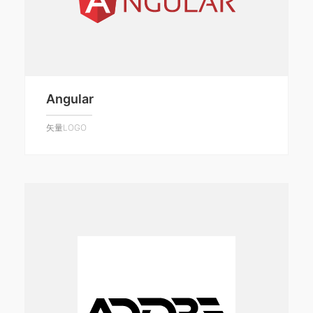
Angular
矢量LOGO