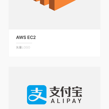
AWS EC2
矢量LOGO