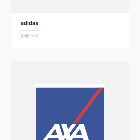
adidas
矢量LOGO