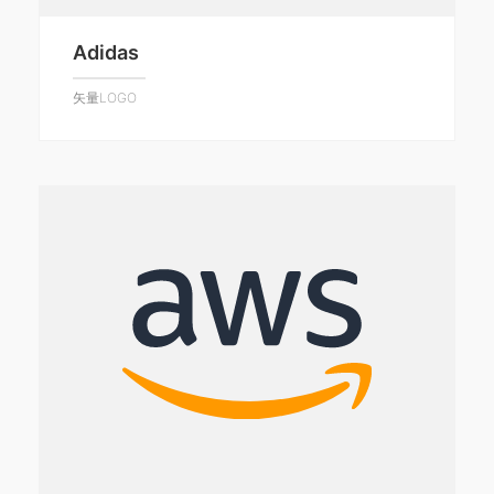
Adidas
矢量LOGO