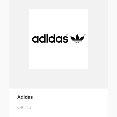
Adidas
矢量LOGO