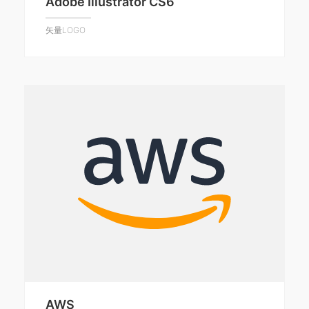
Adobe Illustrator CS6
矢量LOGO
AWS