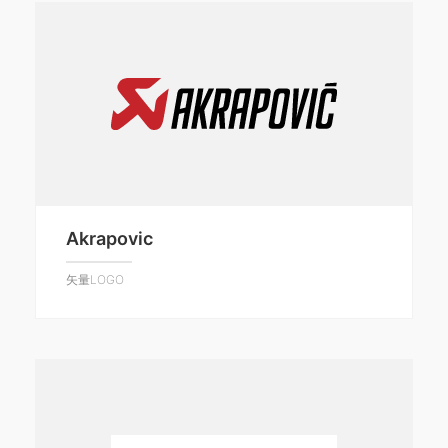
Akrapovic
矢量LOGO