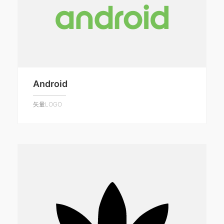
Android
矢量LOGO