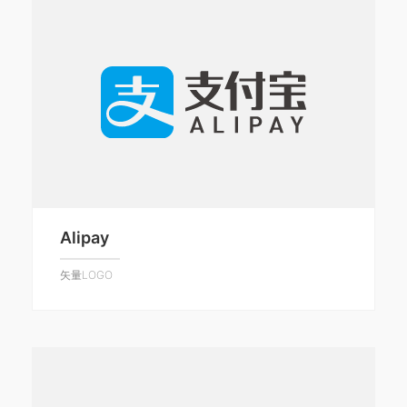
Alipay
矢量LOGO