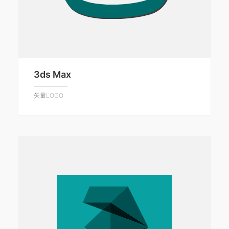
3ds Max
矢量LOGO