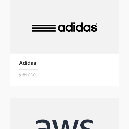
Adidas
矢量LOGO