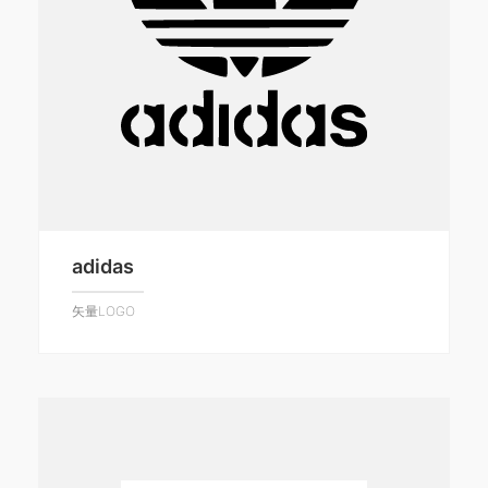
adidas
矢量LOGO