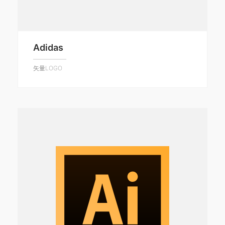
Adidas
矢量LOGO