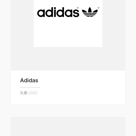
Adidas
矢量LOGO