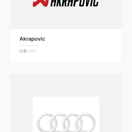
Akrapovic
矢量LOGO