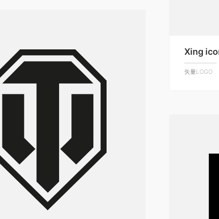
Xing ic
矢量LOGO