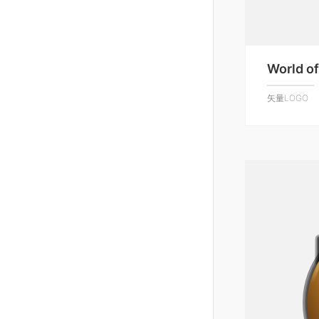
World o
矢量LOGO