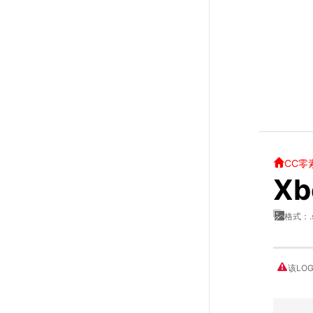
CC零
X
格式：.
该LO