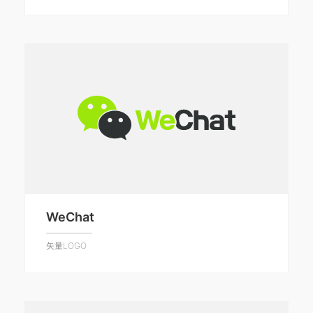
WeChat
矢量LOGO