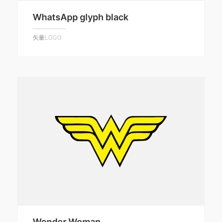
WhatsApp glyph black
矢量LOGO
Wonder Woman