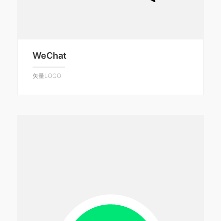
WeChat
矢量LOGO