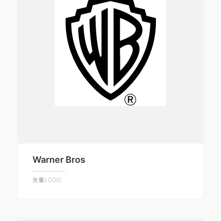
Warner Bros
矢量LOGO