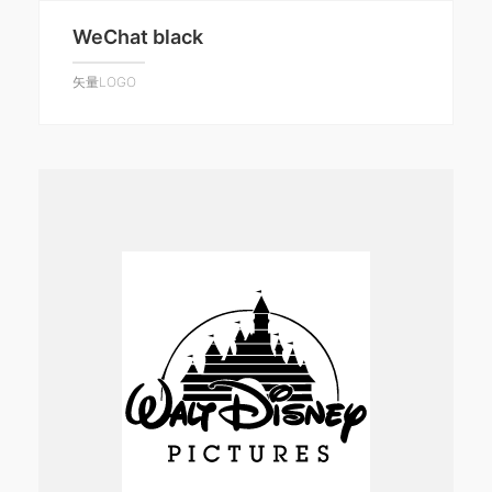
WeChat black
矢量LOGO