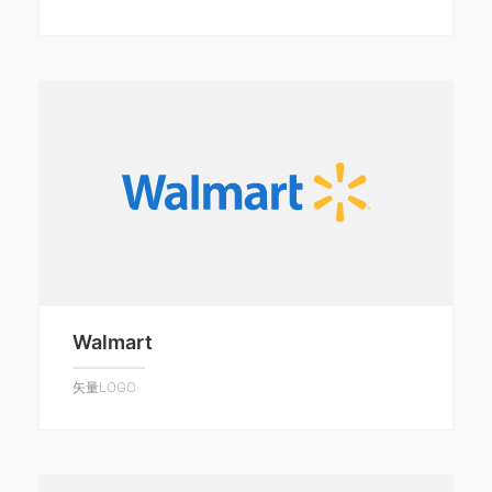
Walmart
矢量LOGO