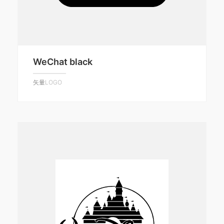
WeChat black
矢量LOGO