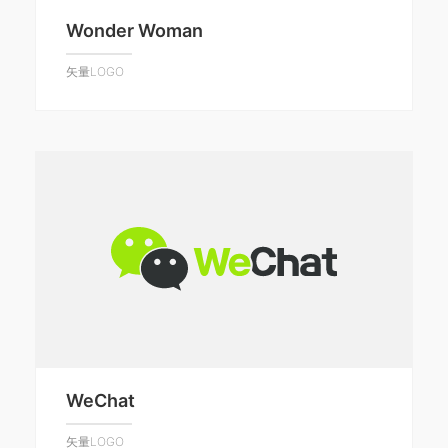
Wonder Woman
矢量LOGO
WeChat
矢量LOGO