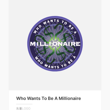
Who Wants To Be A Millionaire
矢量LOGO