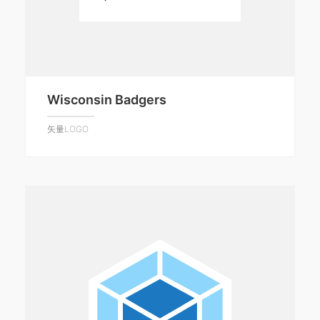
Wisconsin Badgers
矢量LOGO