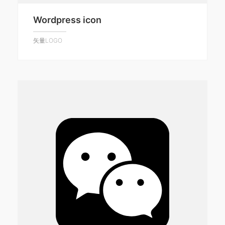
Wordpress icon
矢量LOGO