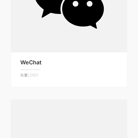
WeChat
矢量LOGO