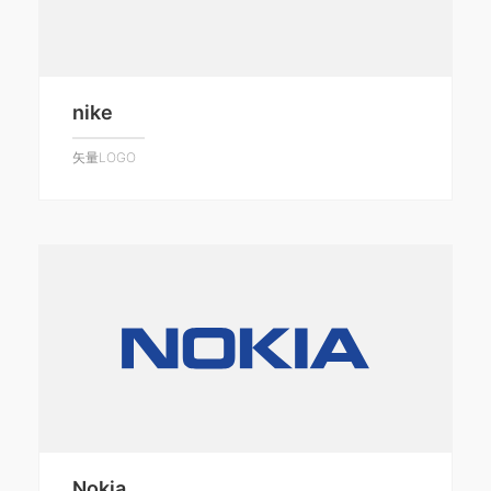
nike
矢量LOGO
Nokia