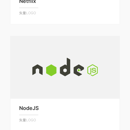
Netflix
矢量LOGO
NodeJS
矢量LOGO