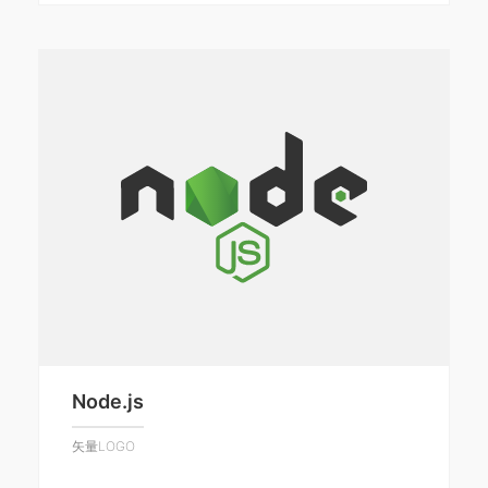
Node.js
矢量LOGO