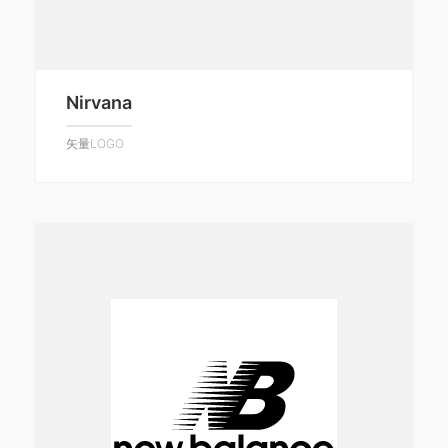
Nirvana
矢量LOGO