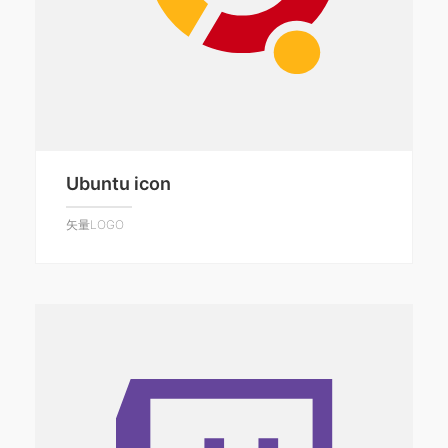
Ubuntu icon
矢量LOGO