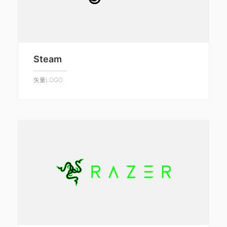
Steam
矢量LOGO