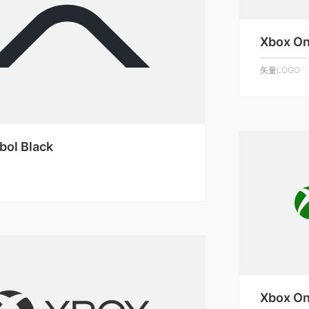
Xbox O
矢量LOGO
bol Black
Xbox O