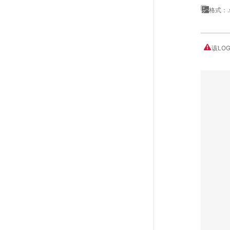
格式：.
该LO