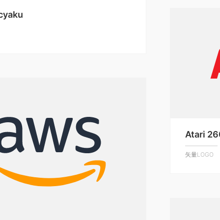
icyaku
Atari 2
矢量LOGO