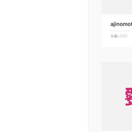
ajinomo
矢量LOGO