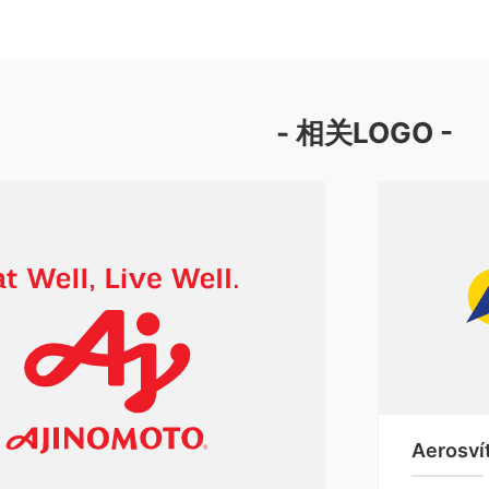
- 相关LOGO -
Aerosví