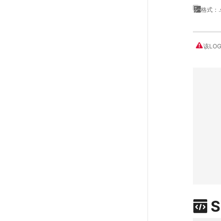
格式：.
该LO