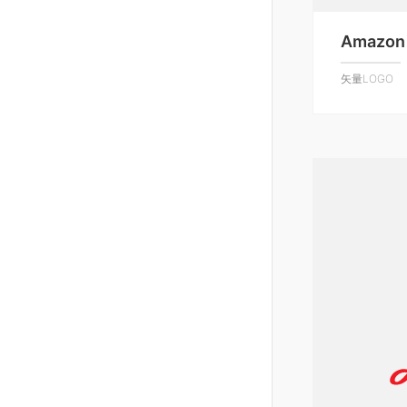
Amazon 
矢量LOGO