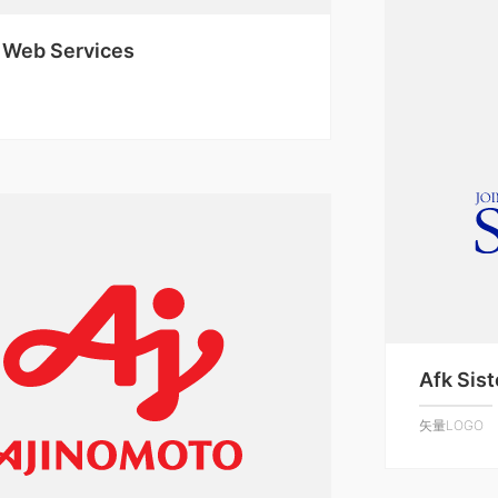
Web Services
Afk Sis
矢量LOGO