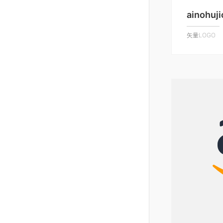
ainohuj
矢量LOGO