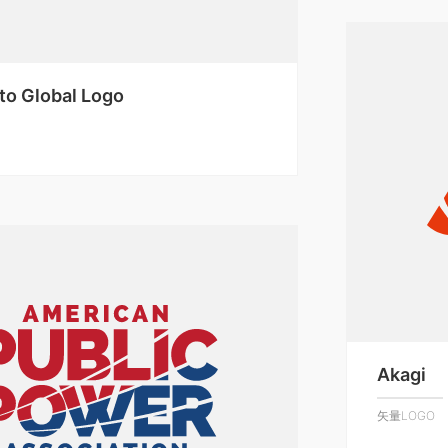
to Global Logo
Akagi
矢量LOGO