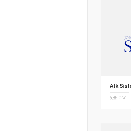
Afk Sis
矢量LOGO