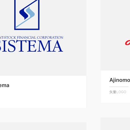
Ajinomo
tema
矢量LOGO