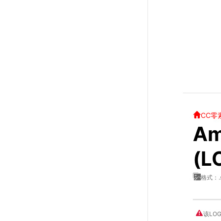
CC零
Am
(L
格式：.
该LO