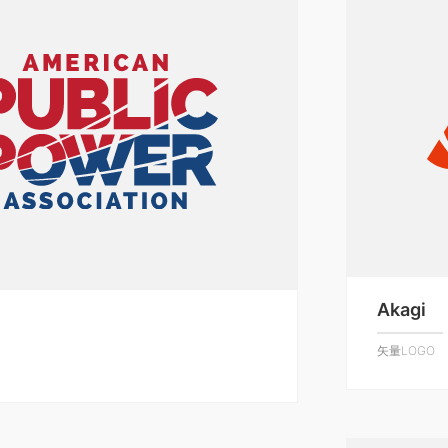
Akagi
矢量LOGO