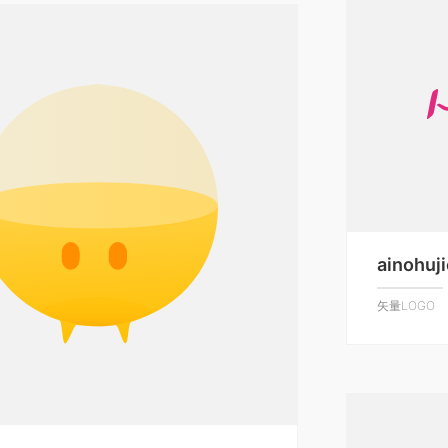
ainohuj
矢量LOGO