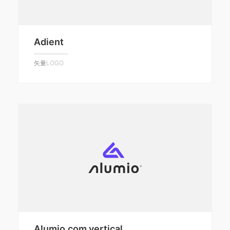
Adient
矢量LOGO
Alumio.com vertical