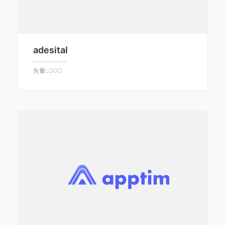
adesital
矢量LOGO