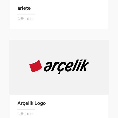
ariete
矢量LOGO
Arçelik Logo
矢量LOGO