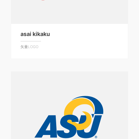
asai kikaku
矢量LOGO