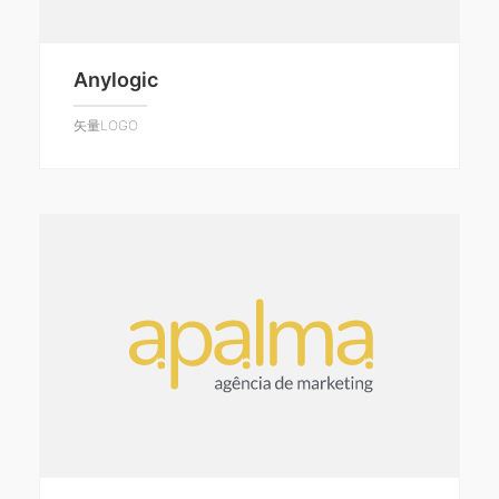
Anylogic
矢量LOGO