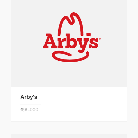
Arby's
矢量LOGO