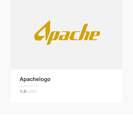
Apachelogo
矢量LOGO