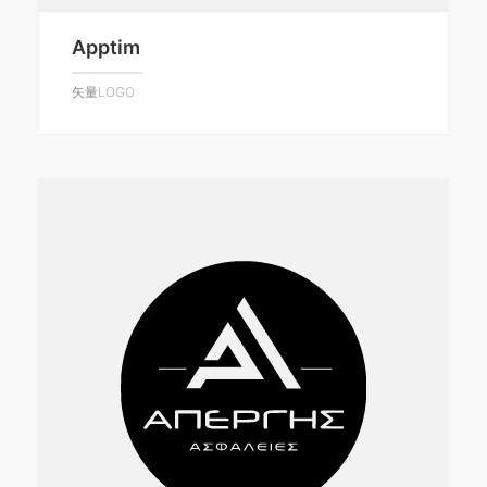
Apptim
矢量LOGO