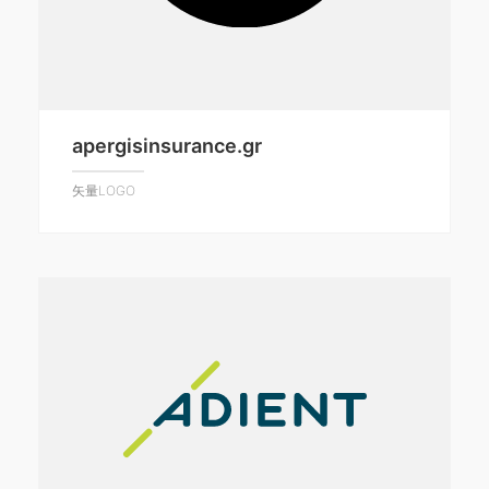
apergisinsurance.gr
矢量LOGO