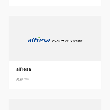
alfresa
矢量LOGO