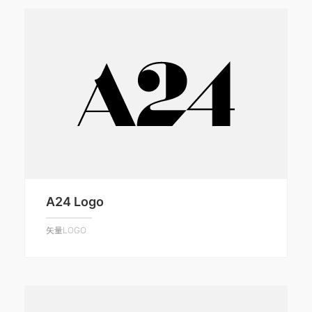
A24 Logo
矢量LOGO