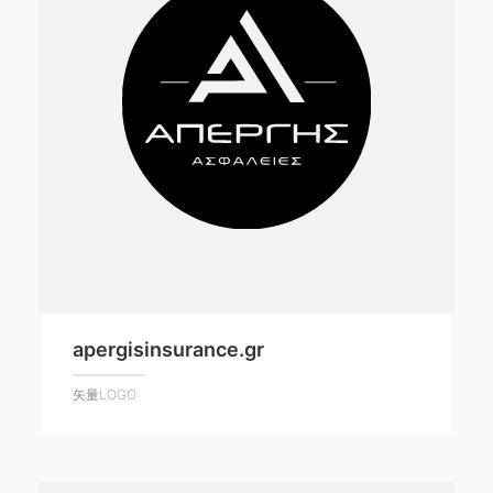
apergisinsurance.gr
矢量LOGO