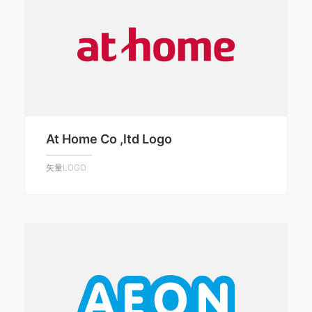
At Home Co ,ltd Logo
矢量LOGO