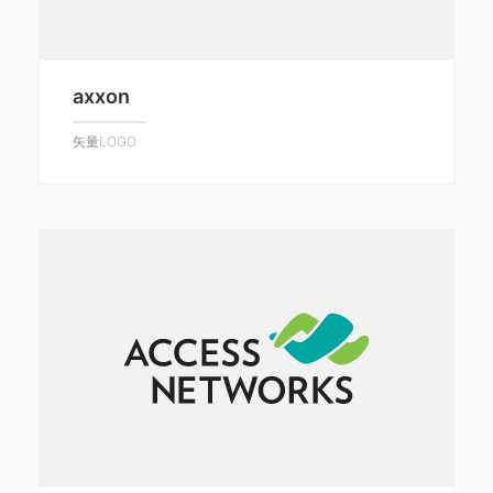
axxon
矢量LOGO