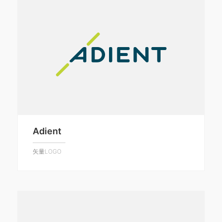
Adient
矢量LOGO