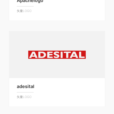
Apachelogo
矢量LOGO
adesital
矢量LOGO