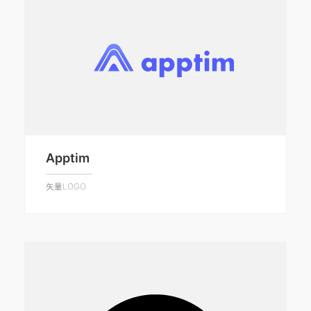
Apptim
矢量LOGO