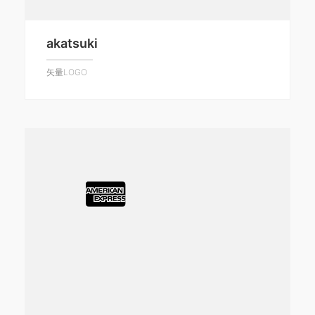
akatsuki
矢量LOGO