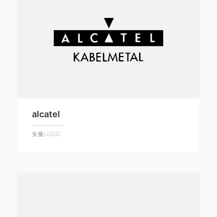
alcatel
矢量LOGO