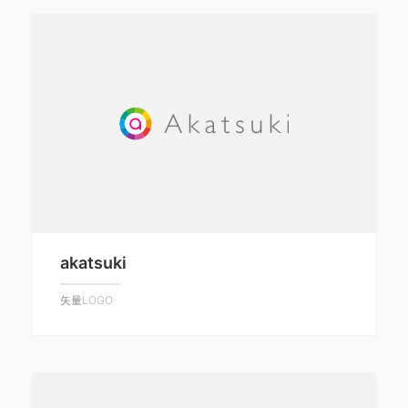
akatsuki
矢量LOGO