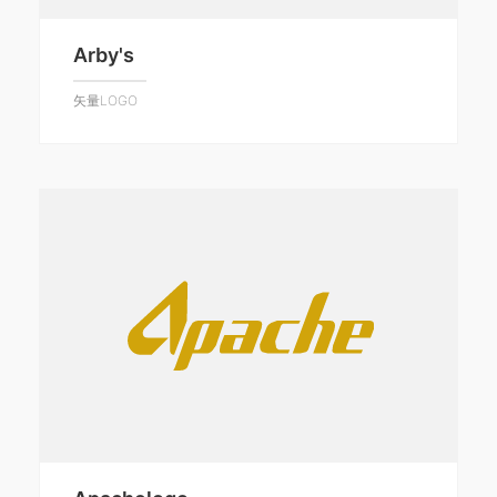
Arby's
矢量LOGO