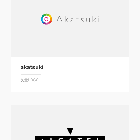
akatsuki
矢量LOGO