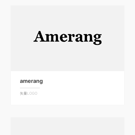
amerang
矢量LOGO