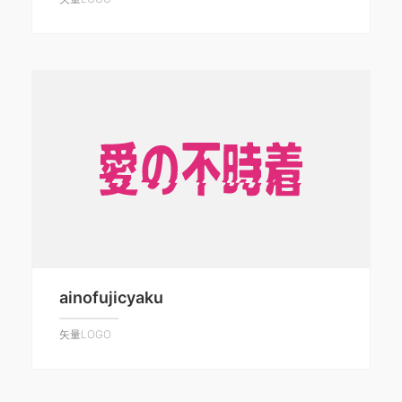
ainofujicyaku
矢量LOGO