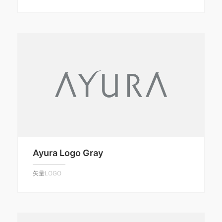
Ayura Logo Gray
矢量LOGO