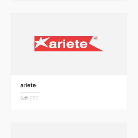
ariete
矢量LOGO