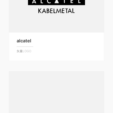
alcatel
矢量LOGO