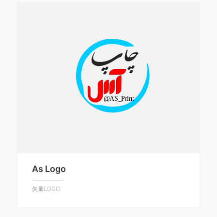
As Logo
矢量LOGO