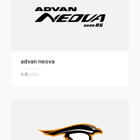
advan neova
矢量LOGO